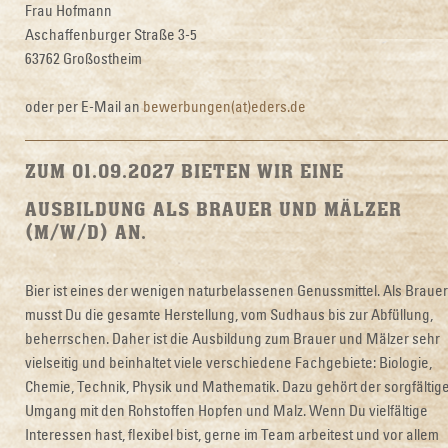
Frau Hofmann
Aschaffenburger Straße 3-5
63762 Großostheim
oder per E-Mail an
bewerbungen(at)eders.de
ZUM 01.09.2027 BIETEN WIR EINE
AUSBILDUNG ALS BRAUER UND MÄLZER
(M/W/D) AN.
Bier ist eines der wenigen naturbelassenen Genussmittel. Als Brauer
musst Du die gesamte Herstellung, vom Sudhaus bis zur Abfüllung,
beherrschen. Daher ist die Ausbildung zum Brauer und Mälzer sehr
vielseitig und beinhaltet viele verschiedene Fachgebiete: Biologie,
Chemie, Technik, Physik und Mathematik. Dazu gehört der sorgfältig
Umgang mit den Rohstoffen Hopfen und Malz. Wenn Du vielfältige
Interessen hast, flexibel bist, gerne im Team arbeitest und vor allem